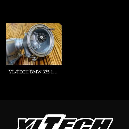
YL-TECH BMW 335 135 535 X6 X3 N54鍛造葉片 渦輪 加大 改裝 吃油