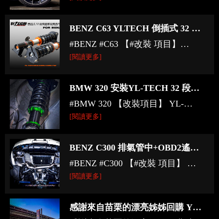
卡、Apple Pay 、Google Pay 【萬
#雙片式 #浮動式浪花碟 #煞車套件
宇國際有限公司】...
YLTECH 雙片式 370MM 後加大碟
BENZ C63 YLTECH 倒插式 32 段高低軟硬筒身可調避震器
套件 #RB #煞車 #來令片 運動版
#BENZ #C63 【#改裝 項目】
#VERTINI 20吋 #鋁圈 申請改裝精
#YLTECH #倒插式 32 段高低軟硬
[閱讀更多]
品免卡分期 可刷卡、Apple Pay 、
筒身可調 #避震器 【萬宇國際有限
Google Pay 【萬宇國...
公司】 台中市梧棲區港埠路一段
BMW 320 安裝YL-TECH 32 段高低軟硬筒身可調避震器
160號 04-26391983
#BMW 320 【改裝項目】 YL-
TECH 32 段高低軟硬筒身可調避震
[閱讀更多]
器 申請改裝精品免卡分期 可刷
卡、Apple Pay 、Google Pay 【萬
BENZ C300 排氣管中+OBD2遙控雙筒閥門尾+C43後下含尾飾管 +卡夢尾翼+電腦一階動力升級
宇國際有限公司】 台中市梧棲區港
#BENZ #C300 【#改裝 項目】 排
埠路一段160號 04-26391983
氣管中+OBD2遙控雙筒閥門尾 C43
[閱讀更多]
後下含尾飾管 卡夢尾翼 電腦一階
動力升級 【萬宇國際有限公司】
感謝來自苗栗的漂亮姊姊回購 YLTECH鍛造前大六活塞356MM雙片式碟盤
台中市梧棲區港埠路一段160號 04-