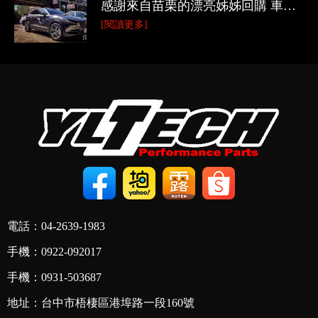
感謝來自苗栗的漂亮姊姊回購 車主
26391983
買了新車就馬上預約安裝 車主說：
[閱讀更多]
煞車系統面對各種路況的臨場反應
很重要，為了安全起見，卡鉗一定
要趕快來改！有改真的有差！！ 如
果還在觀望的朋友，歡迎來試乘體
驗 為了安全，絕對...
電話：04-2639-1983
手機：0922-092017
手機：0931-503687
地址：台中市梧棲區港埠路一段160號