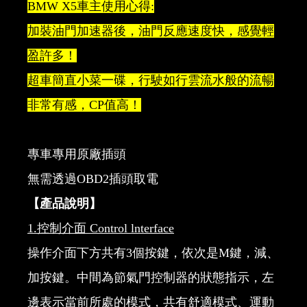
BMW X5車主使用心得:
加裝油門加速器後，油門反應速度快，感覺輕
盈許多！
超車簡直小菜一碟，行駛如行雲流水般的流暢
非常有感，CP值高！
專車專用原廠插頭
無需透過OBD2插頭取電
【產品說明】
1.
控制介面
Control lnterface
操作介面下方共有3個按鍵，依次是M鍵，減、
加按鍵。中間為節氣門控制器的狀態指示，左
邊表示當前所處的模式，共有舒適模式、運動