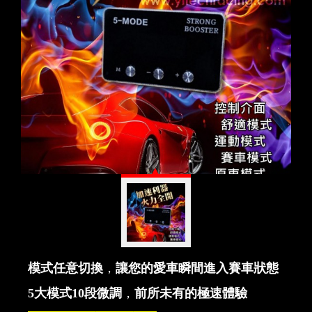
模式任意切換
，
讓您的愛車瞬間進入賽車狀態
5
大模式
10
段微調
，
前所未有的
極速體驗