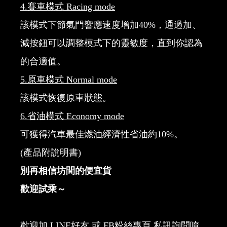
4.
賽車模式
Racing mode
該模式下節氣門響應速度增加40%，通過加、
減按鈕可以調整模式下的靈敏度，直到你認為
的合適值。
5.
原車模式
Normal mode
該模式恢復原車狀態。
6.
省油模式
Economy mode
可獲得汽車最佳燃油經濟性省油約10%。
(產品附說明書)
別再相信坊間的便宜貨
歡迎試乘～
歡迎加 LINE好友 或 FB粉絲專頁 私訊詢問唷